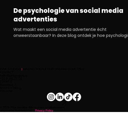
9 jun 2025
Blog
De psychologie van social media
advertenties
Wat maakt een social media advertentie écht
onweerstaanbaar? In deze blog ontdek je hoe psycholog
triggers zoals kleuren, copywriting en emotie het verschil
maken. Van urgentie en framing tot herkenbaarheid en
vertrouwen: dit is jouw gids om advertenties te maken di
scoren. Perfect voor merken die slim én creatief willen gr
PINK STUDIOS
|
MAKING YOUR & OUR DREAMS COME TRUE
CONTACT
hello@pinkstudios.nl
+31 6 29175758
LOCATIE
Aresstraat 7,
5048 CD Tilburg
FOLLOW
© 2026 Pink Studios. Alle rechten voorbehouden.