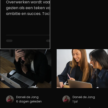
Overwerken wordt vaak
gezien als een teken van
ambitie en succes. Toch
kan structureel te veel
werken ervoor zorgen dat
er steeds minder ruimte
overblijft voor rust en
herstel. In deze blog lees
je waarom overwerken zo
genormaliseerd is en
waarom een gezonde
balans uiteindelijk veel
waardevoller is dan een
overvolle agenda.
Daneé de Jong
Daneé de Jong
6 dagen geleden
1 jul