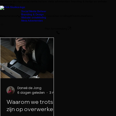
Wij helpen jou met social media beheer, meta advertenties, branding & design en website
ontwikkeling
Social Media Beheer
Branding & Design
Home
Services
Cases
Over ons
Blog
#PinkStudiosCares
Website ontwikkeling
Meta Advertenties
Plan kennismaking
Blog
Daneé de Jong
6 dagen geleden
3 minuten om te lezen
Waarom we trots
zijn op overwerken